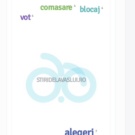
comasare
4
blocaj
4
vot
4
STIRIDELAVASLUI.RO
alegeri
7