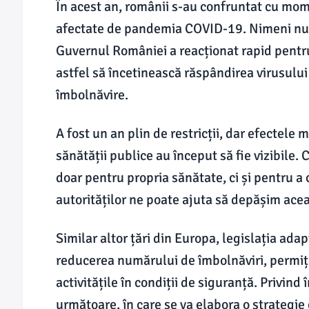
În acest an, românii s-au confruntat cu momen
afectate de pandemia COVID-19. Nimeni nu er
Guvernul României a reacționat rapid pentru
astfel să încetinească răspândirea virusului 
îmbolnăvire.
A fost un an plin de restricții, dar efectel
sănătății publice au început să fie vizibile. 
doar pentru propria sănătate, ci și pentru a c
autorităților ne poate ajuta să depășim acea
Similar altor țări din Europa, legislația ada
reducerea numărului de îmbolnăviri, permiț
activitățile în condiții de siguranță. Privi
următoare, în care se va elabora o strategie