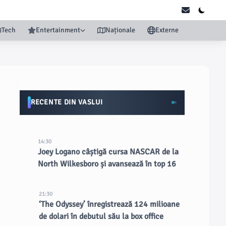
Tech
Entertainment
Naționale
Externe
RECENTE DIN VASLUI
14:30
Joey Logano câștigă cursa NASCAR de la
North Wilkesboro și avansează în top 16
21:30
‘The Odyssey’ înregistrează 124 milioane
de dolari în debutul său la box office