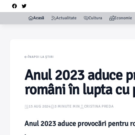
Acasă
Actualitate
Cultura
Economie
ÎNAPOI LA ȘTIRI
Anul 2023 aduce p
români în lupta cu
15 AUG 2024
3 MINUTE MIN
CRISTINA PREDA
Anul 2023 aduce provocări pentru r