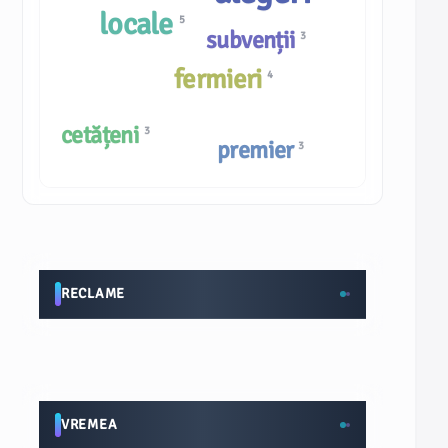
locale
5
subvenții
3
fermieri
4
cetățeni
3
premier
3
RECLAME
VREMEA