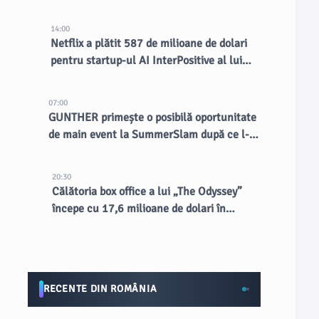
14:00
Netflix a plătit 587 de milioane de dolari
pentru startup-ul AI InterPositive al lui
Ben Affleck
07:00
GUNTHER primește o posibilă oportunitate
de main event la SummerSlam după ce l-a
atacat pe Nick Aldis
20:30
Călătoria box office a lui „The Odyssey”
începe cu 17,6 milioane de dolari în
preview-uri
RECENTE DIN ROMÂNIA