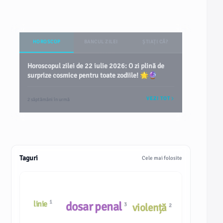
HOROSCOP
BANCUL ZILEI
ȘTIAȚI CĂ?
Horoscopul zilei de 22 iulie 2026: O zi plină de
surprize cosmice pentru toate zodiile! 🌟🔮
VEZI TOT
2 săptămâni în urmă
Taguri
Cele mai folosite
1
dosar penal
linie
3
violență
2