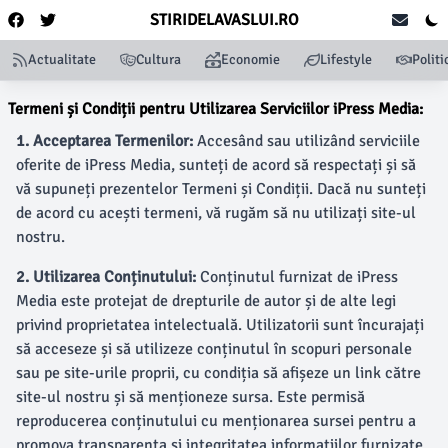
STIRIDELAVASLUI.RO
Actualitate
Cultura
Economie
Lifestyle
Politi
Termeni și Condiții pentru Utilizarea Serviciilor iPress Media:
1. Acceptarea Termenilor:
Accesând sau utilizând serviciile
oferite de iPress Media, sunteți de acord să respectați și să
vă supuneți prezentelor Termeni și Condiții. Dacă nu sunteți
de acord cu acești termeni, vă rugăm să nu utilizați site-ul
nostru.
2. Utilizarea Conținutului:
Conținutul furnizat de iPress
Media este protejat de drepturile de autor și de alte legi
privind proprietatea intelectuală. Utilizatorii sunt încurajați
să acceseze și să utilizeze conținutul în scopuri personale
sau pe site-urile proprii, cu condiția să afișeze un link către
site-ul nostru și să menționeze sursa. Este permisă
reproducerea conținutului cu menționarea sursei pentru a
promova transparența și integritatea informațiilor furnizate