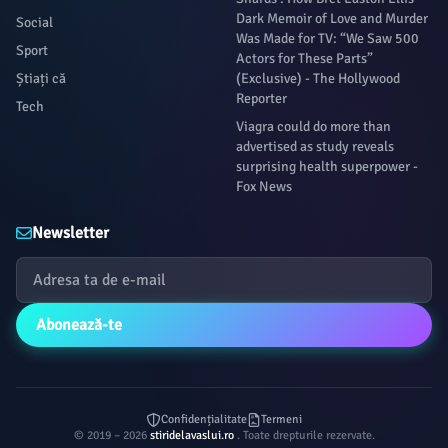
Dark Memoir of Love and Murder
Social
Was Made for TV: “We Saw 500
Sport
Actors for These Parts”
Știați că
(Exclusive) - The Hollywood
Reporter
Tech
Viagra could do more than
advertised as study reveals
surprising health superpower -
Fox News
Newsletter
Abonează-te
Confidențialitate
Termeni
© 2019 – 2026
stiridelavaslui.ro
. Toate drepturile rezervate.