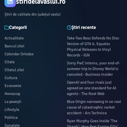
stiridelavaslui.ro
Știri de calitate din județul vaslui
Categorii
Știri recente
Actualitate
Take-Two Boss Defends No Disc
Version of GTA 6, Equates
Bancul zilei
Physical Releases to Vinyl
Calendar Ortodox
Records - IGN
Citate
Sorry PwC interns, your end-of-
summer trip to Disney World is
Citatul zilei
canceled - Business Insider
Cultura
OpenAI and four rivals just
Economie
agreed on one standard for AI
Horoscop
agents - The Next Web
La povești
Blue Origin narrowing in on root
cause of catastrophic rocket
Lifestyle
accident - Ars Technica
Politica
Ryan Murphy Goes Inside ‘The
Sanatate
Shards’: How Bret Easton Ellis’