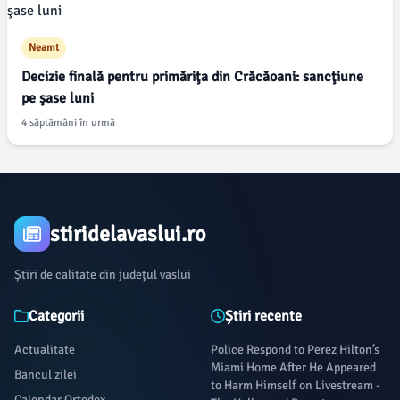
Neamt
Decizie finală pentru primăriţa din Crăcăoani: sancţiune
pe şase luni
4 săptămâni în urmă
stiridelavaslui.ro
Știri de calitate din județul vaslui
Categorii
Știri recente
Actualitate
Police Respond to Perez Hilton’s
Miami Home After He Appeared
Bancul zilei
to Harm Himself on Livestream -
Calendar Ortodox