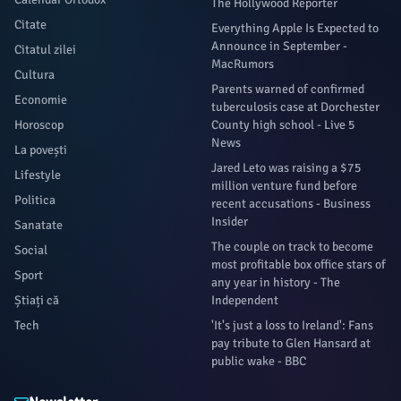
The Hollywood Reporter
Citate
Everything Apple Is Expected to
Announce in September -
Citatul zilei
MacRumors
Cultura
Parents warned of confirmed
Economie
tuberculosis case at Dorchester
Horoscop
County high school - Live 5
News
La povești
Jared Leto was raising a $75
Lifestyle
million venture fund before
Politica
recent accusations - Business
Insider
Sanatate
The couple on track to become
Social
most profitable box office stars of
Sport
any year in history - The
Știați că
Independent
Tech
'It's just a loss to Ireland': Fans
pay tribute to Glen Hansard at
public wake - BBC