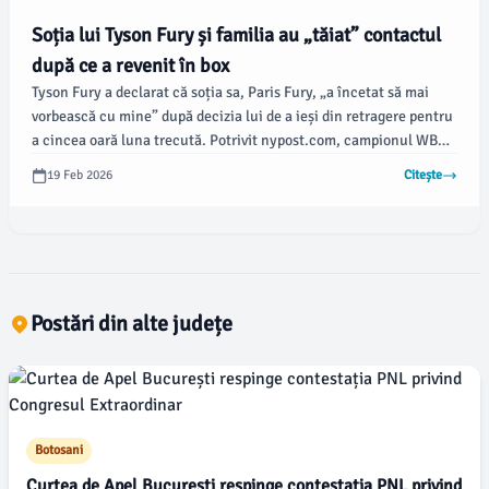
Soția lui Tyson Fury și familia au „tăiat” contactul
după ce a revenit în box
Tyson Fury a declarat că soția sa, Paris Fury, „a încetat să mai
vorbească cu mine” după decizia lui de a ieși din retragere pentru
a cincea oară luna trecută. Potrivit nypost.com, campionul WBC
la grea de două ori a dezvăluit că tatăl său, John Fury, și frații săi,
19 Feb 2026
Citește
John Jr., Shane și Hugh, împreună cu frații vitregi, Tommy și
Roman, l-au făcut să înțeleagă că nu își doresc întoarcerea sa în
sport.
Postări din alte județe
Botosani
Curtea de Apel București respinge contestația PNL privind