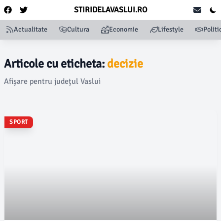
STIRIDELAVASLUI.RO
Actualitate
Cultura
Economie
Lifestyle
Politi
Articole cu eticheta:
decizie
Afișare pentru județul Vaslui
SPORT