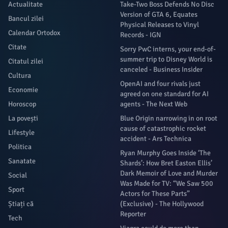
Actualitate
Take-Two Boss Defends No Disc
Version of GTA 6, Equates
Bancul zilei
Physical Releases to Vinyl
Calendar Ortodox
Records - IGN
Citate
Sorry PwC interns, your end-of-
summer trip to Disney World is
Citatul zilei
canceled - Business Insider
Cultura
OpenAI and four rivals just
Economie
agreed on one standard for AI
Horoscop
agents - The Next Web
La povești
Blue Origin narrowing in on root
cause of catastrophic rocket
Lifestyle
accident - Ars Technica
Politica
Ryan Murphy Goes Inside ‘The
Sanatate
Shards’: How Bret Easton Ellis’
Dark Memoir of Love and Murder
Social
Was Made for TV: “We Saw 500
Sport
Actors for These Parts”
Știați că
(Exclusive) - The Hollywood
Reporter
Tech