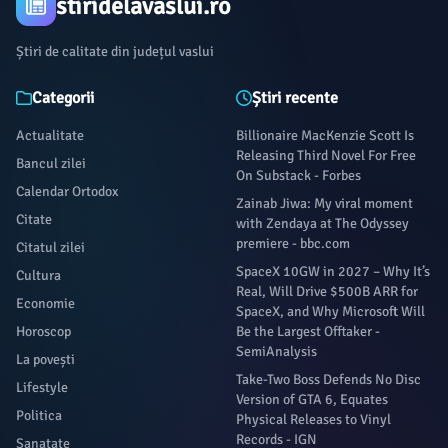
stiridelavaslui.ro
Știri de calitate din județul vaslui
Categorii
Știri recente
Actualitate
Billionaire MacKenzie Scott Is
Releasing Third Novel For Free
Bancul zilei
On Substack - Forbes
Calendar Ortodox
Zainab Jiwa: My viral moment
Citate
with Zendaya at The Odyssey
premiere - bbc.com
Citatul zilei
SpaceX 10GW in 2027 – Why It’s
Cultura
Real, Will Drive $500B ARR for
Economie
SpaceX, and Why Microsoft Will
Horoscop
Be the Largest Offtaker -
SemiAnalysis
La povești
Take-Two Boss Defends No Disc
Lifestyle
Version of GTA 6, Equates
Politica
Physical Releases to Vinyl
Records - IGN
Sanatate