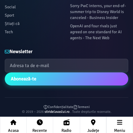
Sorry PwC interns, your end-of-
Social
summer trip to Disney World is
Sport
canceled - Business Insider
Știați că
OpenAI and four rivals just
Tech
agreed on one standard for AI
agents - The Next Web
Newsletter
Abonează-te
Confidențialitate
Termeni
© 2019 – 2026
stiridelavaslui.ro
. Toate drepturile rezervate.
Acasa
Recente
Radio
Județe
Meniu