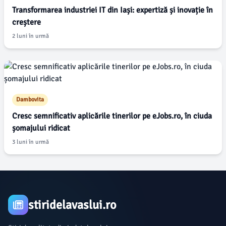
Transformarea industriei IT din Iași: expertiză și inovație în
creștere
2 luni în urmă
Dambovita
Cresc semnificativ aplicările tinerilor pe eJobs.ro, în ciuda
șomajului ridicat
3 luni în urmă
stiridelavaslui.ro