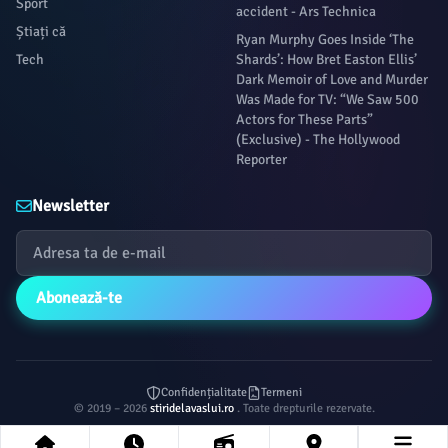
Sport
accident - Ars Technica
Știați că
Ryan Murphy Goes Inside ‘The
Tech
Shards’: How Bret Easton Ellis’
Dark Memoir of Love and Murder
Was Made for TV: “We Saw 500
Actors for These Parts”
(Exclusive) - The Hollywood
Reporter
Newsletter
Abonează-te
Confidențialitate
Termeni
© 2019 – 2026
stiridelavaslui.ro
. Toate drepturile rezervate.