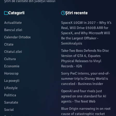
Știri de calitate din județul vaslui
Categorii
Știri recente
Actualitate
SpaceX 10GW in 2027 – Why It’s
Real, Will Drive $500B ARR for
Bancul zilei
SpaceX, and Why Microsoft Will
Calendar Ortodox
Be the Largest Offtaker -
SemiAnalysis
Citate
Take-Two Boss Defends No Disc
Citatul zilei
Version of GTA 6, Equates
Cultura
Physical Releases to Vinyl
Economie
Records - IGN
Horoscop
Sorry PwC interns, your end-of-
summer trip to Disney World is
La povești
canceled - Business Insider
Lifestyle
OpenAI and four rivals just
Politica
agreed on one standard for AI
agents - The Next Web
Sanatate
Blue Origin narrowing in on root
Social
cause of catastrophic rocket