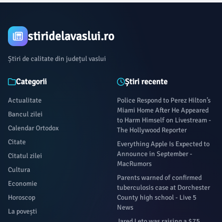
pollInterval); } function runConnatixWithSSAI({ hasConsent }) { var
disableAdsWebview = typeof window.disableAdsWebview !== 'undefined' ?
window.disableAdsWebview : null; var disableAds = (disableAdsWebview ??
stiridelavaslui.ro
Știri de calitate din județul vaslui
Categorii
Știri recente
Actualitate
Police Respond to Perez Hilton’s
Miami Home After He Appeared
Bancul zilei
to Harm Himself on Livestream -
Calendar Ortodox
The Hollywood Reporter
Citate
Everything Apple Is Expected to
Announce in September -
Citatul zilei
MacRumors
Cultura
Parents warned of confirmed
Economie
tuberculosis case at Dorchester
Horoscop
County high school - Live 5
News
La povești
Jared Leto was raising a $75