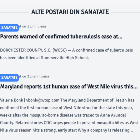
ALTE POSTARI DIN SANATATE
Articol postat cu 1 zi în urmă
SANATATE
Parents warned of confirmed tuberculosis case at
Dorchester County high school - Live 5 News
DORCHESTER COUNTY, S.C. (WCSC) — A confirmed case of tuberculosis
has been identified at Summerville High School.
Articol postat cu 2 zile în urmă
SANATATE
Maryland reports 1st human case of West Nile virus this
year - WTOP
Valerie Bonk | vbonk@wtop.com The Maryland Department of Health has
confirmed the first human case of West Nile virus for the state this year,
weeks after the mosquito-borne disease was traced to Anne Arundel
County. Related stories CDC urges people to prevent mosquito bites as West
Nile virus season hits a strong, early start Why a company is releasing
600,000 Wolbachia-infected mosquitoes in the DC region It’s mosquito