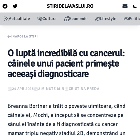
STIRIDELAVASLUI.RO
Actualitate
Cultura
Economie
Lifestyle
Politi
ÎNAPOI LA ȘTIRI
O luptă incredibilă cu cancerul:
câinele unui pacient primește
aceeași diagnosticare
21 APR 2026
2 MINUTE MIN
CRISTINA PREDA
Breanna Bortner a trăit o poveste uimitoare, când
câinele ei, Mochi, a început să se concentreze pe
sânul ei înainte de a fi diagnosticată cu cancer
mamar triplu negativ stadiul 2B, demonstrând un