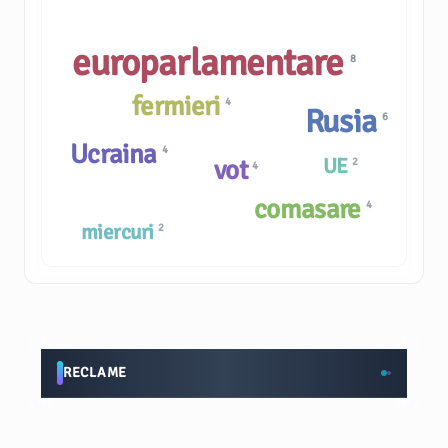
europarlamentare
8
fermieri
4
Rusia
6
Ucraina
4
UE
vot
2
4
comasare
4
miercuri
2
RECLAME