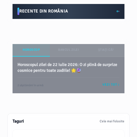
RECENTE DIN ROMÂNIA
HOROSCOP
BANCUL ZILEI
ȘTIAȚI CĂ?
Horoscopul zilei de 22 iulie 2026: O zi plină de surprize
cosmice pentru toate zodiile! 🌟🔮
VEZI TOT
2 săptămâni în urmă
Taguri
Cele mai folosite