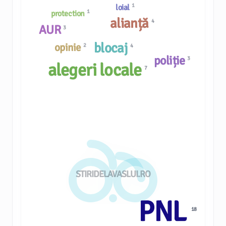
1
loial
1
protection
alianță
4
AUR
3
blocaj
opinie
2
4
poliție
3
alegeri locale
7
STIRIDELAVASLUI.RO
PNL
18