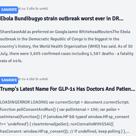
season and Capitol Hill residents are biting back Health officials confirmed
Articol postat cu 3 zile în urmă
SANATATE
the disease in a resident in the Capital Region of Maryland, urging
Ebola Bundibugyo strain outbreak worst ever in DR
Marylanders to take preventive steps to reduce their risk of getting the
Congo, WHO says - BBC
virus.
ShareSaveAdd as preferred on GoogleJamie WhiteheadReutersThe Ebola
outbreak in the Democratic Republic of Congo is the biggest in the
country's history, the World Health Organization (WHO) has said. As of 30
July, there were 3,605 confirmed cases including 1,587 deaths - a fatality
rate of 44%.
Articol postat cu 4 zile în urmă
SANATATE
Trump's Latest Name For GLP-1s Has Doctors And Patients
Raising An Important Concern - HuffPost
LOADINGERROR LOADING var currentScript = document.currentScript;
function pollConsentAndRun() { var pollInterval = 100; var poller =
setInterval(function() { if (window.HP && typeof window.HP.sp_consent
!== 'undefined') { clearInterval(poller); runConnatixWithSSAI({
hasConsent: window.HP.sp_consent}); // If undefined, keep polling } },