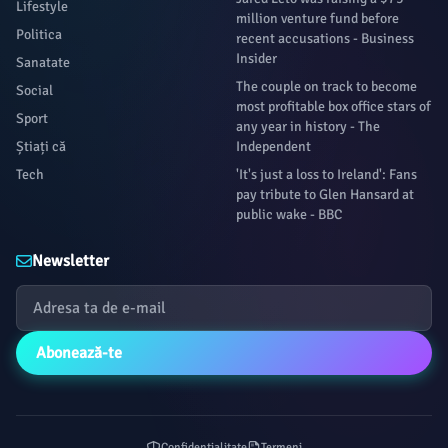
Lifestyle
million venture fund before
Politica
recent accusations - Business
Insider
Sanatate
The couple on track to become
Social
most profitable box office stars of
Sport
any year in history - The
Știați că
Independent
Tech
'It's just a loss to Ireland': Fans
pay tribute to Glen Hansard at
public wake - BBC
Newsletter
Abonează-te
Confidențialitate
Termeni