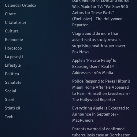
Dark Memoir of Love and Murder
Calendar Ortodox
Was Made for TV: “We Saw 500
Actors for These Parts”
Citate
(Exclusive) - The Hollywood
Citatul zilei
Reporter
Cultura
Viagra could do more than
Economie
advertised as study reveals
surprising health superpower -
Horoscop
Fox News
La povești
Apple's ‘Private Relay’ Is
Lifestyle
Exposing Users’ Real IP
Addresses - 404 Media
Politica
Police Respond to Perez Hilton’s
Sanatate
Miami Home After He Appeared
Social
to Harm Himself on Livestream -
Sport
The Hollywood Reporter
Știați că
Everything Apple Is Expected to
Announce in September -
Tech
MacRumors
Parents warned of confirmed
tuberculosis case at Dorchester