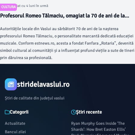
Articol postat cu 4 luni în urmă
CULTURA
Profesorul Romeo Tălmaciu, omagiat la 70 de ani de la
naștere
Autoritățile locale din Vaslui au sărbătorit 70 de ani de la nașterea
profesorului Romeo Tălmaciu, o personalitate marcantă dedicată educației
muzicale. Conform estnews.ro, acesta a fondat Fanfara „Rotaria”, devenită
simbol cultural al comunității și a influențat profund viețile a sute de tineri
prin dăruirea sa profesională.
stiridelavaslui.ro
Știri de calitate din județul vaslui
Categorii
Știri recente
Actualitate
Ryan Murphy Goes Inside ‘The
Shards’: How Bret Easton Ellis’
Bancul zilei