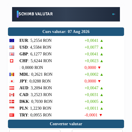
SCHIMB VALUTAR
Curs valutar: 07 Aug 2026
EUR
: 5,2554 RON
+0,0041 ▲
USD
: 4,5584 RON
+0,0077 ▲
GBP
: 6,1277 RON
+0,0041 ▲
CHF
: 5,6244 RON
+0,0023 ▲
: 0,0000 RON
0,0000 ▼
MDL
: 0,2621 RON
+0,0002 ▲
JPY
: 0,0288 RON
0,0000 ▼
AUD
: 3,2094 RON
+0,0047 ▲
CAD
: 3,2523 RON
+0,0031 ▲
DKK
: 0,7030 RON
+0,0005 ▲
PLN
: 1,2230 RON
+0,0011 ▲
TRY
: 0,0955 RON
-0,0001 ▼
Convertor valutar