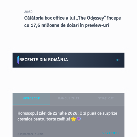
pe Nick Aldis
20:30
Călătoria box office a lui „The Odyssey” începe
cu 17,6 milioane de dolari în preview-uri
RECENTE DIN ROMÂNIA
HOROSCOP
BANCUL ZILEI
ȘTIAȚI CĂ?
Horoscopul zilei de 22 iulie 2026: O zi plină de surprize
cosmice pentru toate zodiile! 🌟🔮
VEZI TOT
2 săptămâni în urmă