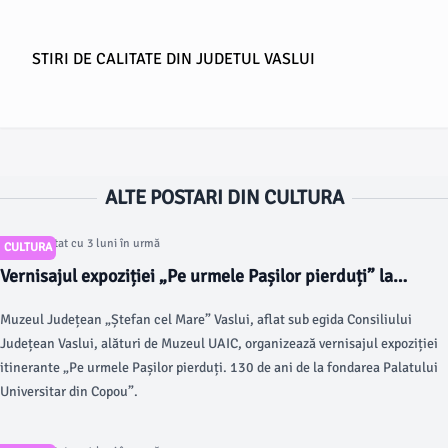
STIRI DE CALITATE DIN JUDETUL VASLUI
ALTE POSTARI DIN CULTURA
Articol postat cu 3 luni în urmă
CULTURA
Vernisajul expoziției „Pe urmele Pașilor pierduți” la
Muzeul Județean Vaslui
Muzeul Județean „Ștefan cel Mare” Vaslui, aflat sub egida Consiliului
Județean Vaslui, alături de Muzeul UAIC, organizează vernisajul expoziției
itinerante „Pe urmele Pașilor pierduți. 130 de ani de la fondarea Palatului
Universitar din Copou”.