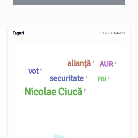
Taguri
Cele mai folosite
alianță
AUR
4
3
vot
4
securitate
4
FBI
2
Nicolae Ciucă
7