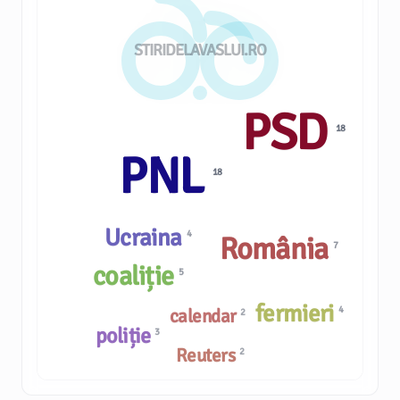
STIRIDELAVASLUI.RO
PSD
18
PNL
18
Ucraina
4
România
7
coaliție
5
fermieri
4
calendar
2
poliție
3
Reuters
2