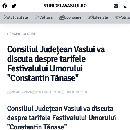
STIRIDELAVASLUI.RO
Actualitate
Cultura
Economie
Lifestyle
Politi
ÎNAPOI LA ȘTIRI
Consiliul Județean Vaslui va
discuta despre tarifele
Festivalului Umorului
"Constantin Tănase"
28 AUG 2024
2 MINUTE MIN
ION IONESCU
Consiliul Județean Vaslui va discuta
despre tarifele Festivalului Umorului
"Constantin Tănase"