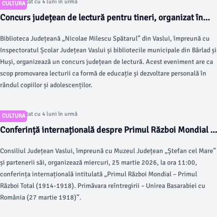
Articol postat cu 4 luni în urmă
CULTURA
Concurs județean de lectură pentru tineri, organizat în
Vaslui
Biblioteca Județeană „Nicolae Milescu Spătarul” din Vaslui, împreună cu
Inspectoratul Școlar Județean Vaslui și bibliotecile municipale din Bârlad și
Huși, organizează un concurs județean de lectură. Acest eveniment are ca
scop promovarea lecturii ca formă de educație și dezvoltare personală în
rândul copiilor și adolescenților.
Articol postat cu 4 luni în urmă
CULTURA
Conferință internațională despre Primul Război Mondial la
Muzeul Județean Vaslui
Consiliul Județean Vaslui, împreună cu Muzeul Județean „Ștefan cel Mare”
și partenerii săi, organizează miercuri, 25 martie 2026, la ora 11:00,
conferința internațională intitulată „Primul Război Mondial – Primul
Război Total (1914-1918). Primăvara reîntregirii – Unirea Basarabiei cu
România (27 martie 1918)”.